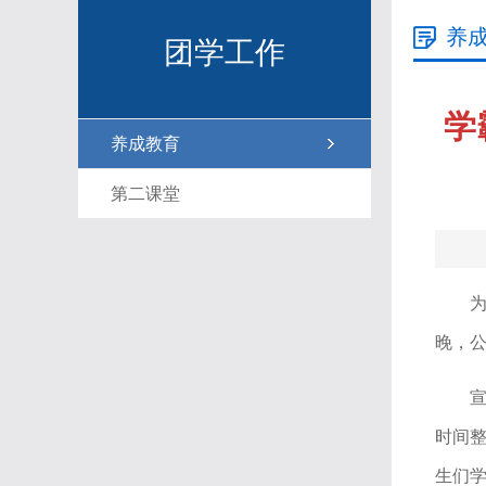
养
团学工作
学
养成教育
第二课堂
晚，公
时间整
生们